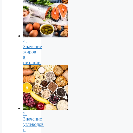
4.
Значение
жиров
в
питании
5.
Значение
углеводов
в