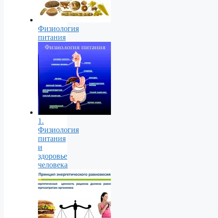
Физиология
питания
1.
Физиология
питания
и
здоровье
человека