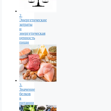
2.
Энергетические
затраты
и
энергетическая
ценность
пищи
3.
Значение
белков
в
питании