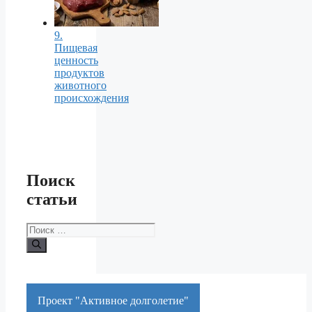
9.
Пищевая
ценность
продуктов
животного
происхождения
Поиск
статьи
Поиск:
Проект "Активное долголетие"