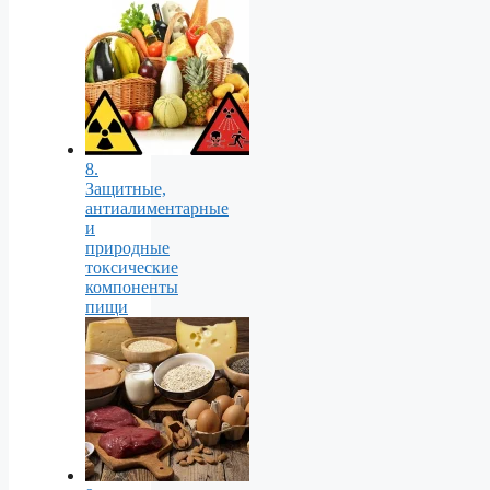
8.
Защитные,
антиалиментарные
и
природные
токсические
компоненты
пищи