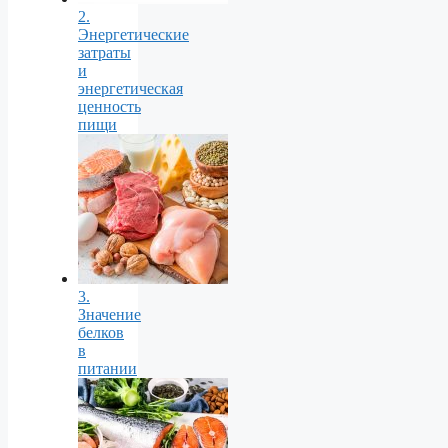
2.
Энергетические
затраты
и
энергетическая
ценность
пищи
3.
Значение
белков
в
питании