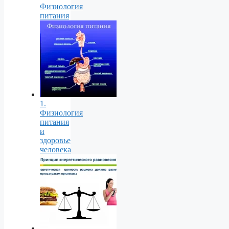
Физиология
питания
1.
Физиология
питания
и
здоровье
человека