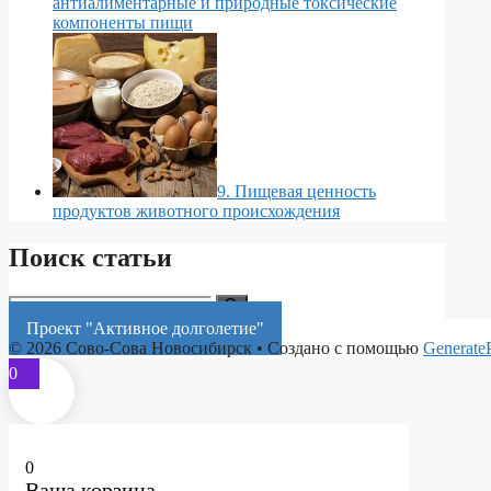
антиалиментарные и природные токсические
компоненты пищи
9. Пищевая ценность
продуктов животного происхождения
Поиск статьи
Поиск:
Проект "Активное долголетие"
© 2026 Сово-Сова Новосибирск
• Создано с помощью
Generate
0
0
Ваша корзина