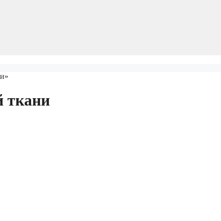
ни»
й ткани