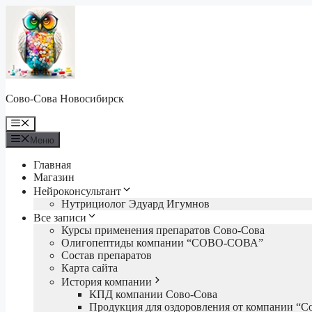
Перейти
к
содержимому
Сово-Сова Новосибирск
Меню
Меню
Главная
Магазин
Нейроконсультант
Нутрициолог Эдуард Игумнов
Все записи
Курсы применения препаратов Сово-Сова
Олигопептиды компании “СОВО-СОВА”
Состав препаратов
Карта сайта
История компании
КПД компании Сово-Сова
Продукция для оздоровления от компании “С