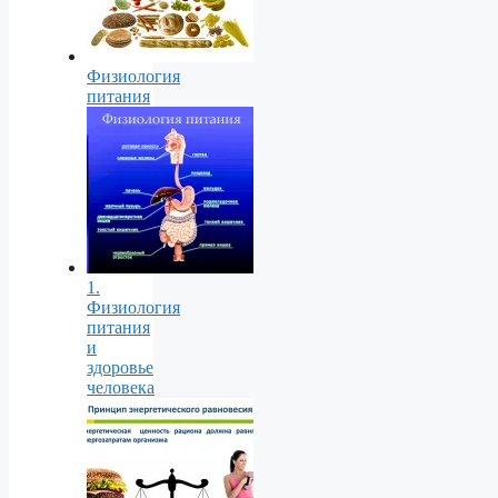
Физиология
питания
1.
Физиология
питания
и
здоровье
человека