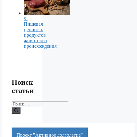
9.
Пищевая
ценность
продуктов
животного
происхождения
Поиск
статьи
Поиск:
Проект "Активное долголетие"