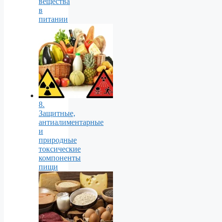
вещества
в
питании
8.
Защитные,
антиалиментарные
и
природные
токсические
компоненты
пищи