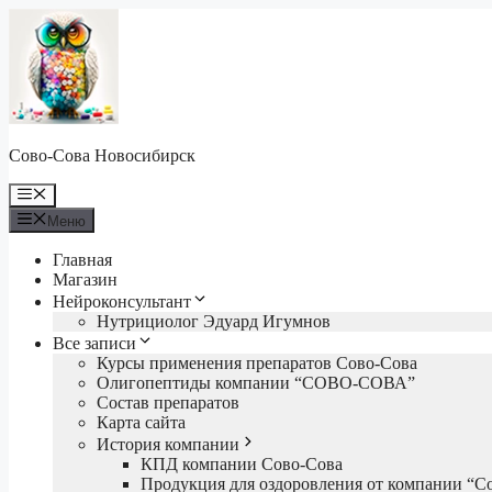
Перейти
к
содержимому
Сово-Сова Новосибирск
Меню
Меню
Главная
Магазин
Нейроконсультант
Нутрициолог Эдуард Игумнов
Все записи
Курсы применения препаратов Сово-Сова
Олигопептиды компании “СОВО-СОВА”
Состав препаратов
Карта сайта
История компании
КПД компании Сово-Сова
Продукция для оздоровления от компании “С