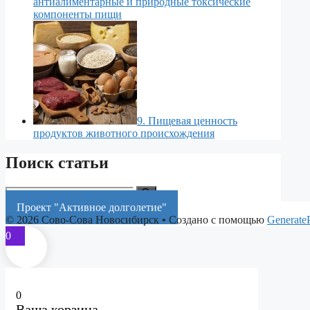
антиалиментарные и природные токсические
компоненты пищи
9. Пищевая ценность
продуктов животного происхождения
Поиск статьи
Поиск:
Проект "Активное долголетие"
© 2026 Сово-Сова Новосибирск
• Создано с помощью
Generate
0
0
Ваша корзина