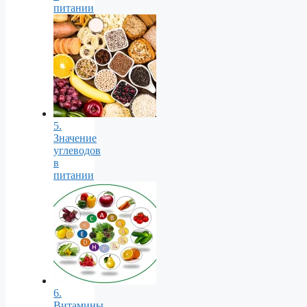
питании
5.
Значение
углеводов
в
питании
6.
Витамины