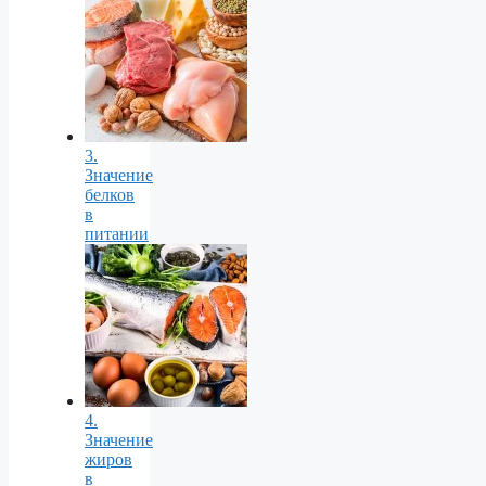
3.
Значение
белков
в
питании
4.
Значение
жиров
в