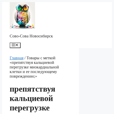
Перейти
к
содержимому
Сово-Сова Новосибирск
Меню
Главная
/ Товары с меткой
«препятствуя кальциевой
перегрузке миокардиальной
клетки и ее последующему
повреждению;»
препятствуя
кальциевой
перегрузке