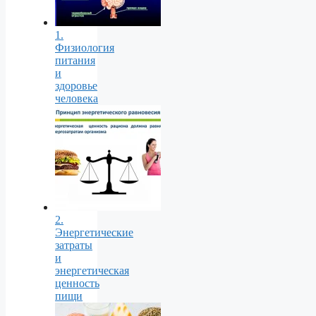
1.
Физиология
питания
и
здоровье
человека
2.
Энергетические
затраты
и
энергетическая
ценность
пищи