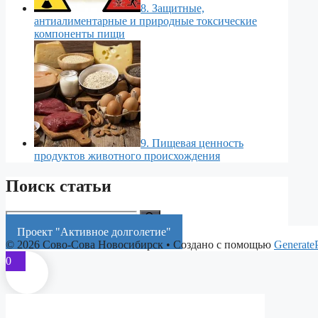
8. Защитные,
антиалиментарные и природные токсические
компоненты пищи
9. Пищевая ценность
продуктов животного происхождения
Поиск статьи
Поиск:
Проект "Активное долголетие"
© 2026 Сово-Сова Новосибирск
• Создано с помощью
Generate
0