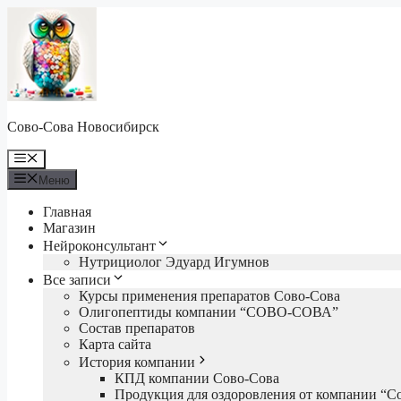
Перейти
к
содержимому
Сово-Сова Новосибирск
Меню
Меню
Главная
Магазин
Нейроконсультант
Нутрициолог Эдуард Игумнов
Все записи
Курсы применения препаратов Сово-Сова
Олигопептиды компании “СОВО-СОВА”
Состав препаратов
Карта сайта
История компании
КПД компании Сово-Сова
Продукция для оздоровления от компании “С