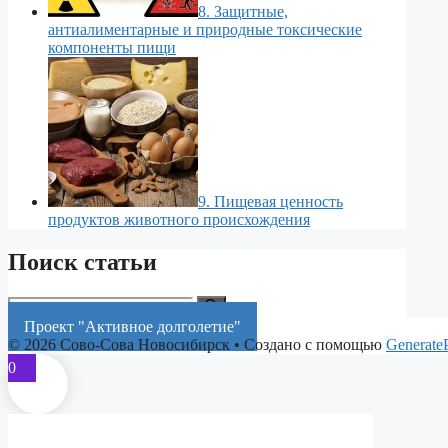
8. Защитные,
антиалиментарные и природные токсические
компоненты пищи
9. Пищевая ценность
продуктов животного происхождения
Поиск статьи
Поиск:
Проект "Активное долголетие"
© 2026 Сово-Сова Новосибирск
• Создано с помощью
Generate
0