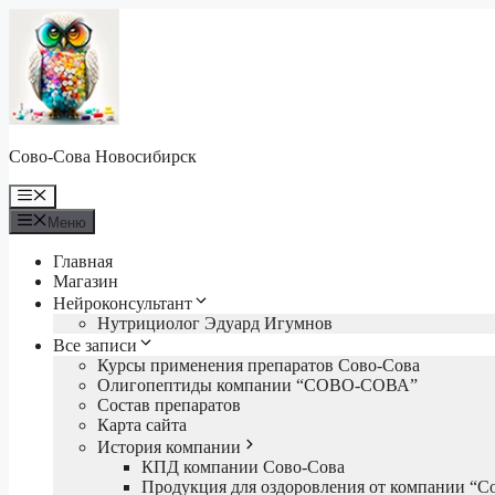
Перейти
к
содержимому
Сово-Сова Новосибирск
Меню
Меню
Главная
Магазин
Нейроконсультант
Нутрициолог Эдуард Игумнов
Все записи
Курсы применения препаратов Сово-Сова
Олигопептиды компании “СОВО-СОВА”
Состав препаратов
Карта сайта
История компании
КПД компании Сово-Сова
Продукция для оздоровления от компании “С