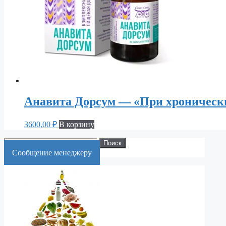
Анавита Дорсум — «При хроническ
3600,00
₽
В корзину
Искать:
Поиск
Cообщение менеджеру