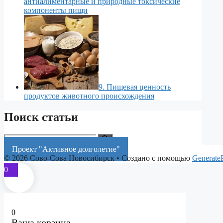
антиалиментарные и природные токсические
компоненты пищи
9. Пищевая ценность
продуктов животного происхождения
Поиск статьи
Поиск:
Проект "Активное долголетие"
© 2026 Сово-Сова Новосибирск
• Создано с помощью
Generate
0
0
Ваша корзина