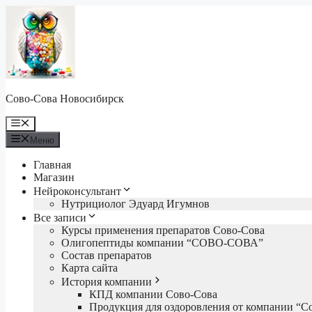
Перейти
к
содержимому
Сово-Сова Новосибирск
Меню
Меню
Главная
Магазин
Нейроконсультант
Нутрициолог Эдуард Игумнов
Все записи
Курсы применения препаратов Сово-Сова
Олигопептиды компании “СОВО-СОВА”
Состав препаратов
Карта сайта
История компании
КПД компании Сово-Сова
Продукция для оздоровления от компании “С