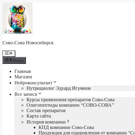
Перейти
к
содержимому
Сово-Сова Новосибирск
Меню
Меню
Главная
Магазин
Нейроконсультант
Нутрициолог Эдуард Игумнов
Все записи
Курсы применения препаратов Сово-Сова
Олигопептиды компании “СОВО-СОВА”
Состав препаратов
Карта сайта
История компании
КПД компании Сово-Сова
Продукция для оздоровления от компании “С