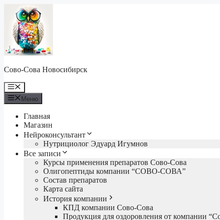
Перейти
к
содержимому
Сово-Сова Новосибирск
Меню
Меню
Главная
Магазин
Нейроконсультант
Нутрициолог Эдуард Игумнов
Все записи
Курсы применения препаратов Сово-Сова
Олигопептиды компании “СОВО-СОВА”
Состав препаратов
Карта сайта
История компании
КПД компании Сово-Сова
Продукция для оздоровления от компании “С