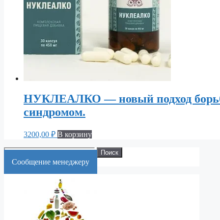
НУКЛЕАЛКО — новый подход борьб
синдромом.
3200,00
₽
В корзину
Искать:
Поиск
Cообщение менеджеру