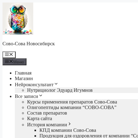
Перейти
к
содержимому
Сово-Сова Новосибирск
Меню
Меню
Главная
Магазин
Нейроконсультант
Нутрициолог Эдуард Игумнов
Все записи
Курсы применения препаратов Сово-Сова
Олигопептиды компании “СОВО-СОВА”
Состав препаратов
Карта сайта
История компании
КПД компании Сово-Сова
Продукция для оздоровления от компании “С