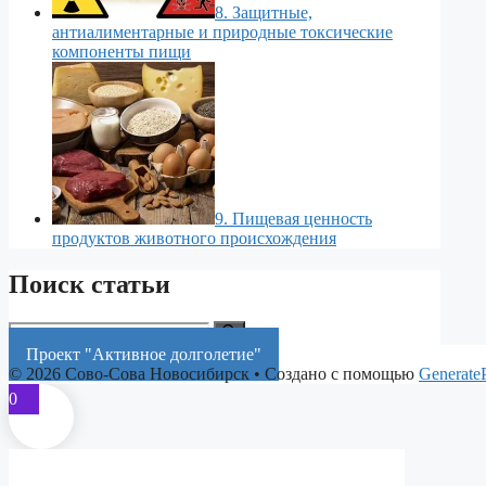
8. Защитные,
антиалиментарные и природные токсические
компоненты пищи
9. Пищевая ценность
продуктов животного происхождения
Поиск статьи
Поиск:
Проект "Активное долголетие"
© 2026 Сово-Сова Новосибирск
• Создано с помощью
Generate
0