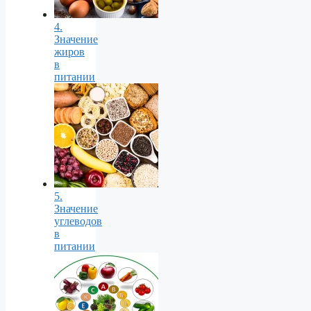
4.
Значение
жиров
в
питании
5.
Значение
углеводов
в
питании