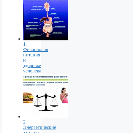
1.
Физиология
питания
и
здоровье
человека
2.
Энергетические
затраты