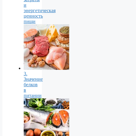
и
энергетическая
ценность
пищи
3.
Значение
белков
в
питании