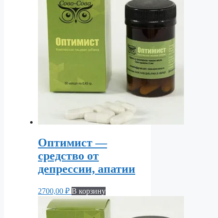
Оптимист —
средство от
депрессии, апатии
2700,00
₽
В корзину