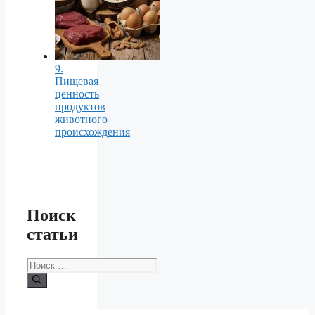
9.
Пищевая
ценность
продуктов
животного
происхождения
Поиск
статьи
Поиск: