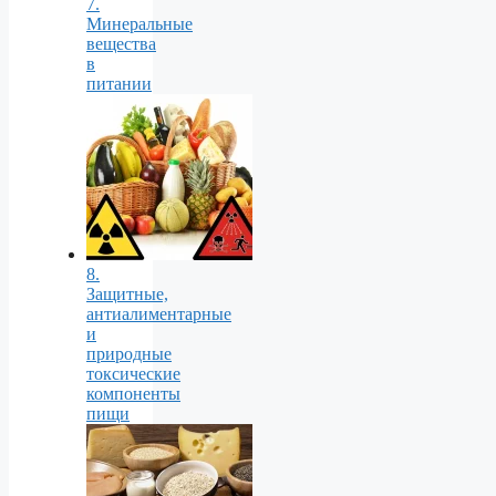
7.
Минеральные
вещества
в
питании
8.
Защитные,
антиалиментарные
и
природные
токсические
компоненты
пищи