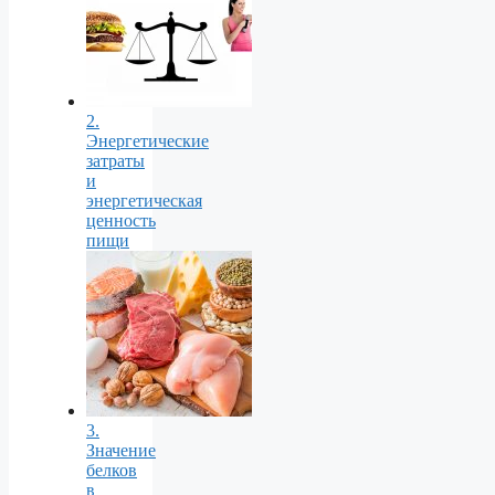
2.
Энергетические
затраты
и
энергетическая
ценность
пищи
3.
Значение
белков
в