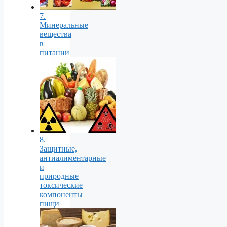
7.
Минеральные
вещества
в
питании
8.
Защитные,
антиалиментарные
и
природные
токсические
компоненты
пищи