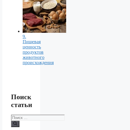
9.
Пищевая
ценность
продуктов
животного
происхождения
Поиск
статьи
Поиск: