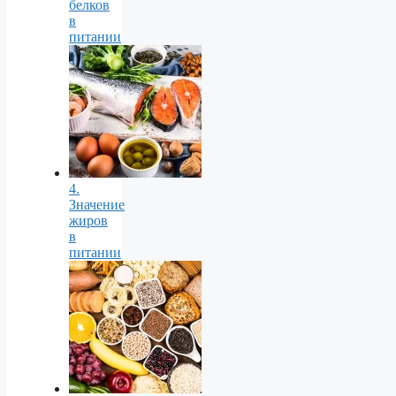
белков
в
питании
4.
Значение
жиров
в
питании