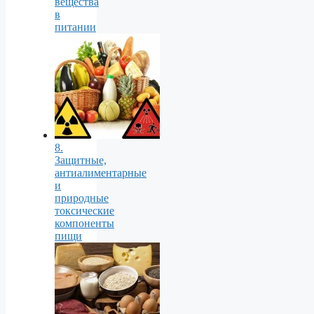
вещества
в
питании
8.
Защитные,
антиалиментарные
и
природные
токсические
компоненты
пищи