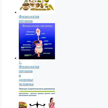
Физиология
питания
1.
Физиология
питания
и
здоровье
человека