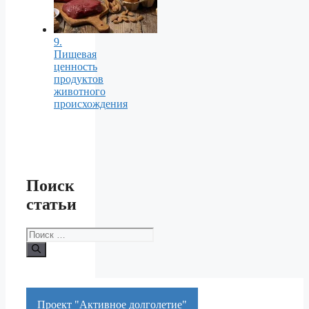
9.
Пищевая
ценность
продуктов
животного
происхождения
Поиск
статьи
Поиск:
Проект "Активное долголетие"