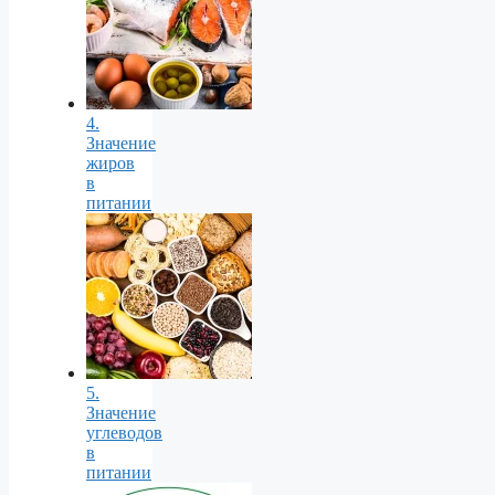
4.
Значение
жиров
в
питании
5.
Значение
углеводов
в
питании