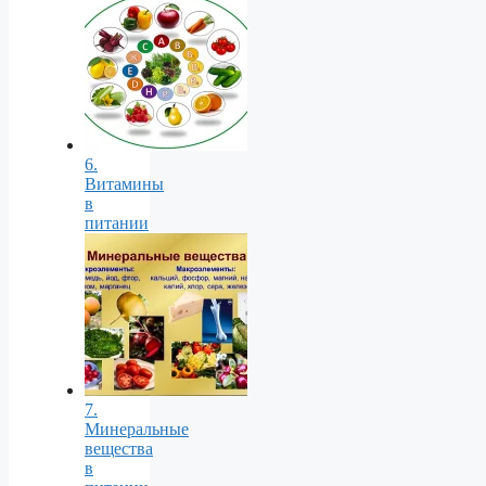
6.
Витамины
в
питании
7.
Минеральные
вещества
в