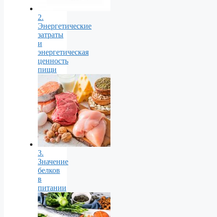
2.
Энергетические
затраты
и
энергетическая
ценность
пищи
3.
Значение
белков
в
питании