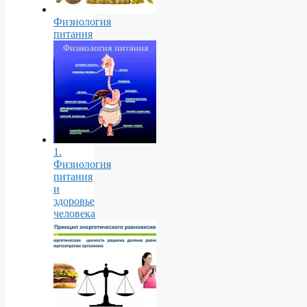
Физиология
питания
1.
Физиология
питания
и
здоровье
человека