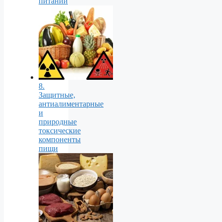
питании
8.
Защитные,
антиалиментарные
и
природные
токсические
компоненты
пищи