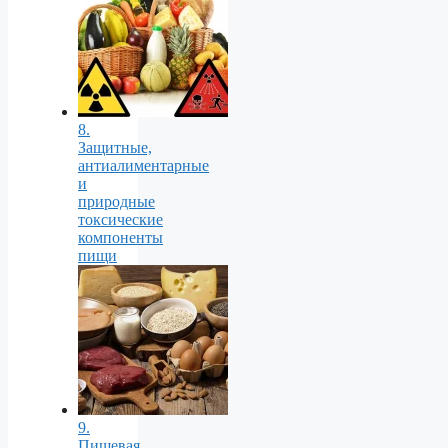
8.
Защитные,
антиалиментарные
и
природные
токсические
компоненты
пищи
9.
Пищевая