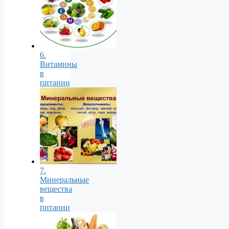
6.
Витамины
в
питании
7.
Минеральные
вещества
в
питании