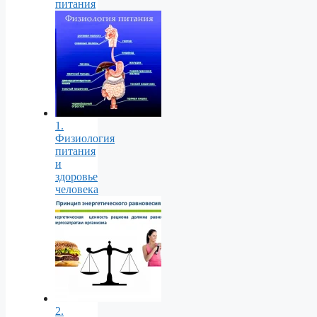
питания
1.
Физиология
питания
и
здоровье
человека
2.