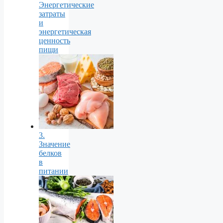
Энергетические
затраты
и
энергетическая
ценность
пищи
3.
Значение
белков
в
питании