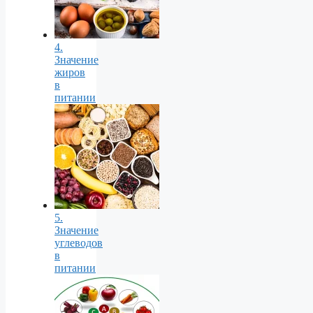
4.
Значение
жиров
в
питании
5.
Значение
углеводов
в
питании