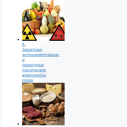
8.
Защитные,
антиалиментарные
и
природные
токсические
компоненты
пищи