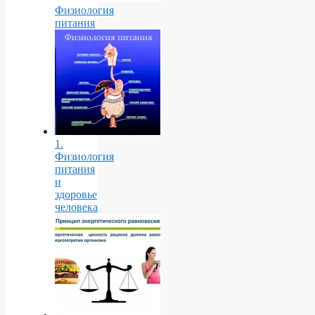
Физиология
питания
1.
Физиология
питания
и
здоровье
человека