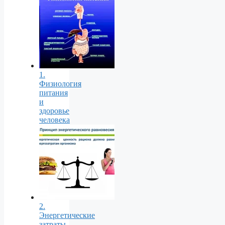
1.
Физиология
питания
и
здоровье
человека
2.
Энергетические
затраты