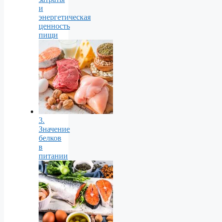
и
энергетическая
ценность
пищи
3.
Значение
белков
в
питании