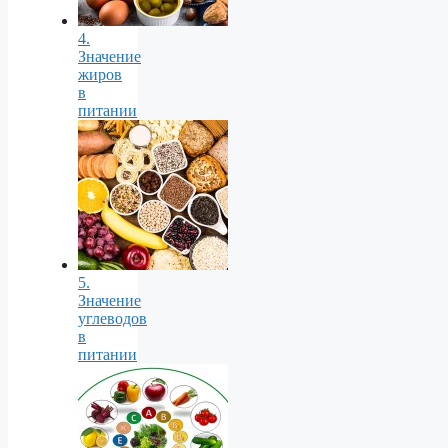
4.
Значение
жиров
в
питании
5.
Значение
углеводов
в
питании