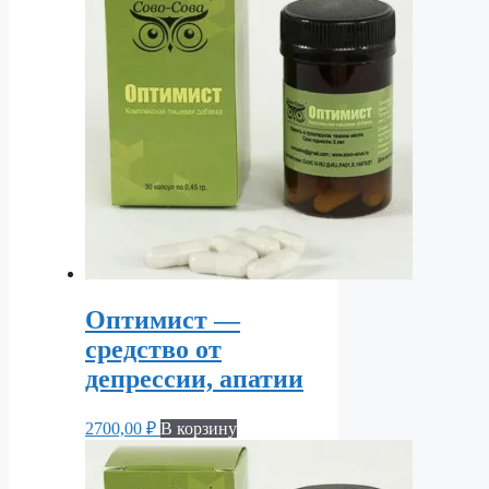
Оптимист —
средство от
депрессии, апатии
2700,00
₽
В корзину