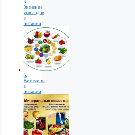
5.
Значение
углеводов
в
питании
6.
Витамины
в
питании