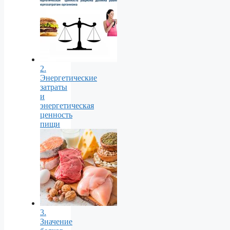
2.
Энергетические
затраты
и
энергетическая
ценность
пищи
3.
Значение