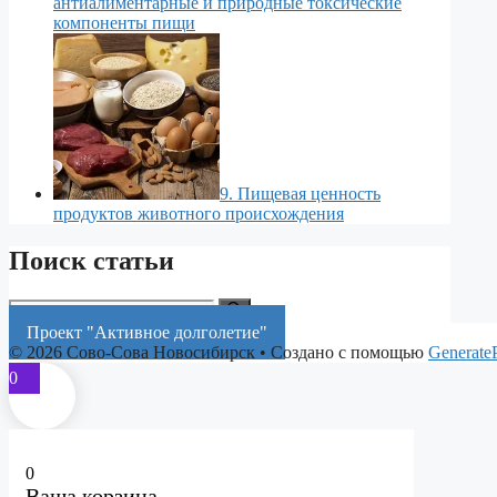
антиалиментарные и природные токсические
компоненты пищи
9. Пищевая ценность
продуктов животного происхождения
Поиск статьи
Поиск:
Проект "Активное долголетие"
© 2026 Сово-Сова Новосибирск
• Создано с помощью
Generate
0
0
Ваша корзина