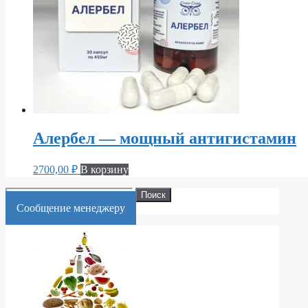
Алербел — мощный антигистамин
2700,00
₽
В корзину
Искать:
Поиск
Cообщение менеджеру