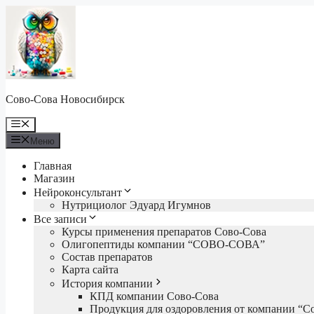
Перейти
к
содержимому
Сово-Сова Новосибирск
Меню
Меню
Главная
Магазин
Нейроконсультант
Нутрициолог Эдуард Игумнов
Все записи
Курсы применения препаратов Сово-Сова
Олигопептиды компании “СОВО-СОВА”
Состав препаратов
Карта сайта
История компании
КПД компании Сово-Сова
Продукция для оздоровления от компании “С