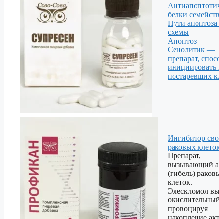
Антиапоптоти
белки семейств
Пути апоптоза 
схемы
Апоптоз
Сенолитик —
препарат, спо
инициировать 
постаревших к
Ингибитор св
раковых клеток
Препарат,
вызывающий а
(гибель) раков
клеток.
Элескломол вы
окислительный
провоцируя
накопление ак