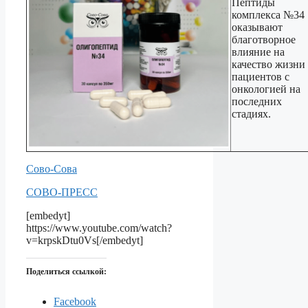
Пептиды
комплекса №34
оказывают
благотворное
влияние на
качество жизни
пациентов с
онкологией на
последних
стадиях.
Сово-Сова
СОВО-ПРЕСС
[embedyt]
https://www.youtube.com/watch?
v=krpskDtu0Vs[/embedyt]
Поделиться ссылкой:
Facebook