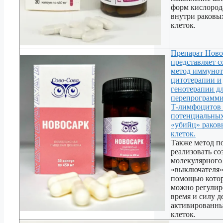
форм кислород
внутри раковы
клеток.
Препарат Ново
представляет с
метод иммунот
цитотерапии и
генотерапии д
перепрограмм
Т-лимфоцитов 
потенциальны
«убийц» раков
клеток.
Также метод п
реализовать со
молекулярного
«выключателя»
помощью кото
можно регулир
время и силу д
активированны
клеток.