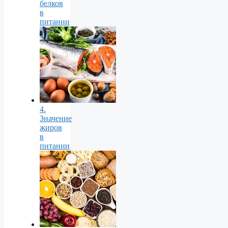
белков
в
питании
4.
Значение
жиров
в
питании