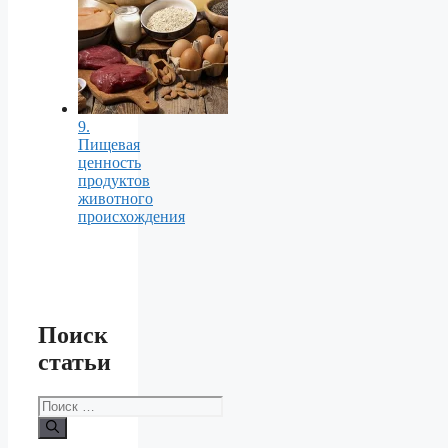
9.
Пищевая
ценность
продуктов
животного
происхождения
Поиск
статьи
Поиск: