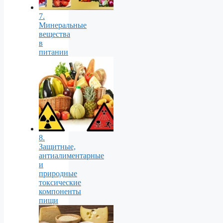
7.
Минеральные
вещества
в
питании
8.
Защитные,
антиалиментарные
и
природные
токсические
компоненты
пищи