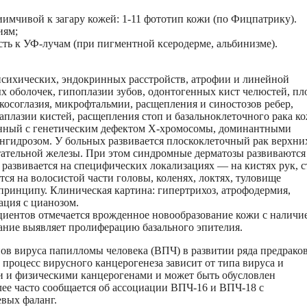
риимчивой к загару кожей: 1-11 фототип кожи (по Фицпатрику).
иям;
ть к УФ-лучам (при пигментной ксеродерме, альбинизме).
психических, эндокринных расстройств, атрофии и линейной
 оболочек, гипоплазии зубов, одонтогенных кист челюстей, пл
 косоглазия, микрофтальмии, расщепления и синостозов ребер,
аплазии кистей, расщепления стоп и базальноклеточного рака ко
занный с генетическим дефектом X-хромосомы, доминантными
гидрозом. У больных развивается плоскоклеточный рак верхни
тательной железы. При этом синдромные дерматозы развиваются
 развивается на специфических локализациях — на кистях рук, с
тся на волосистой части головы, коленях, локтях, туловище
ринципу. Клиническая картина: гипертрихоз, атрофодермия,
ция с цианозом.
циентов отмечается врожденное новообразование кожи с наличи
ание выявляет пролиферацию базального эпителия.
ов вируса папилломы человека (ВПЧ) в развитии ряда предрако
 процесс вирусного канцерогенеза зависит от типа вируса и
и и физическими канцерогенами и может быть обусловлен
е часто сообщается об ассоциации ВПЧ-16 и ВПЧ-18 с
евых фаланг.