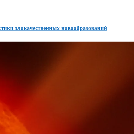
тики злокачественных новообразований