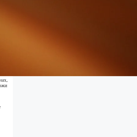
нах,
кожи
е