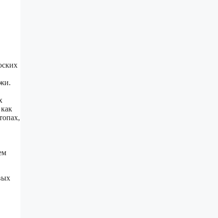
оских
жи.
х
 как
топах,
ем
вых