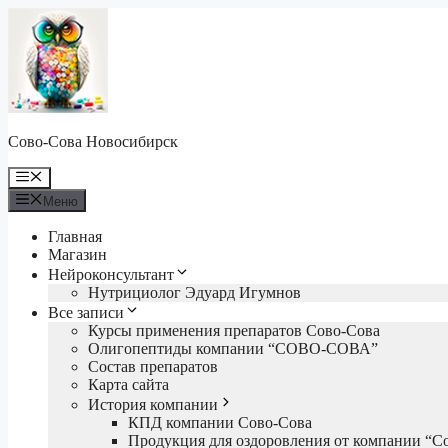
Перейти
к
содержимому
Сово-Сова Новосибирск
Меню
Меню
Главная
Магазин
Нейроконсультант
Нутрициолог Эдуард Игумнов
Все записи
Курсы применения препаратов Сово-Сова
Олигопептиды компании “СОВО-СОВА”
Состав препаратов
Карта сайта
История компании
КПД компании Сово-Сова
Продукция для оздоровления от компании “С