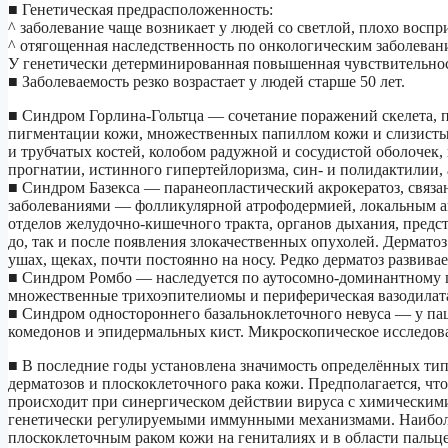
■ Генетическая предрасположенность:
^ заболевание чаще возникает у людей со светлой, плохо восп
^ отягощенная наследственность по онкологическим заболеван
У генетически детерминированная повышенная чувствительнос
■ Заболеваемость резко возрастает у людей старше 50 лет.
■ Синдром Горлина-Гольтца — сочетание поражений скелета, 
пигментации кожи, множественных папиллом кожи и слизистых
и трубчатых костей, колобом радужной и сосудистой оболочек,
прогнатии, истинного гипертейлоризма, син- и полидактилии, 
■ Синдром Базекса — паранеопластический акрокератоз, свя
заболеваниями — фолликулярной атрофодермией, локальным ан
отделов желудочно-кишечного тракта, органов дыхания, предс
до, так и после появления злокачественных опухолей. Дерматоз
ушах, щеках, почти постоянно на носу. Редко дерматоз развивае
■ Синдром Ромбо — наследуется по аутосомно-доминантному п
множественные трихоэпителиомы и периферическая вазодилата
■ Синдром одностороннего базальноклеточного невуса — у па
комедонов и эпидермальных кист. Микроскопическое исследов
■ В последние годы установлена значимость определённых тип
дерматозов и плоскоклеточного рака кожи. Предполагается, что
происходит при синергическом действии вируса с химическим
генетически регулируемыми иммунными механизмами. Наиболе
плоскоклеточным раком кожи на гениталиях и в области пальц