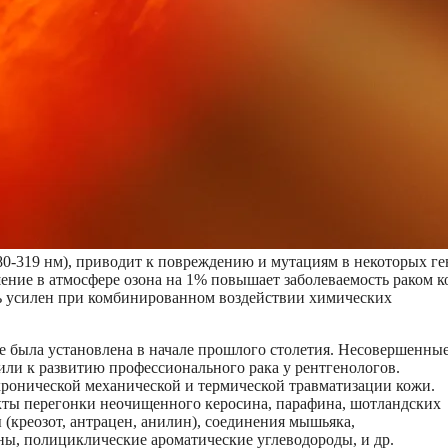
80-319 нм), приводит к повреждению и мутациям в некоторых ге
ение в атмосфере озона на 1% повышает заболеваемость раком 
ь усилен при комбинированном воздействии химических
 была установлена в начале прошлого столетия. Несовершенны
ли к развитию профессионального рака у рентгенологов.
хронической механической и термической травматизации кожи.
укты перегонки неочищенного керосина, парафина, шотландских
ы (креозот, антрацен, анилин), соединения мышьяка,
ы, полициклические ароматические углеводороды, и др.