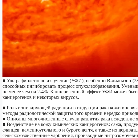
■ Ультрафиолетовое излучение (УФИ), особенно В-диапазон (2
способных ингибировать процесс опухолеобразования. Уменьш
не менее чем на 2-4%. Канцерогенный эффект УФИ может быт
канцерогенов и некоторых вирусов.
■ Роль ионизирующей радиации в индукции рака кожи впервые
методы радиологической защиты того времени нередко приводи
■ Описаны многочисленные случаи развития рака вследствие 
■ Воздействие на кожу химических канцерогенов: сажа, прод
сланцев, каменноугольного и бурого дегтя, а также их дериват
сельскохозяйственные удобрения, производные нитрозомочевин