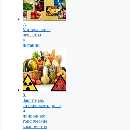
7.
Минеральные
вещества
в
питании
8.
Защитные,
антиалиментарные
и
природные
токсические
компоненты