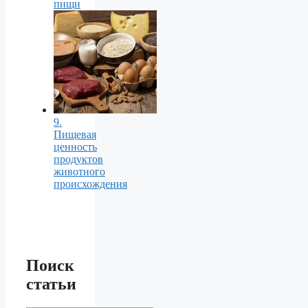
пищи
9.
Пищевая
ценность
продуктов
животного
происхождения
Поиск
статьи