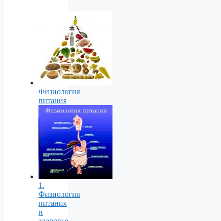
Физиология
питания
1.
Физиология
питания
и
здоровье