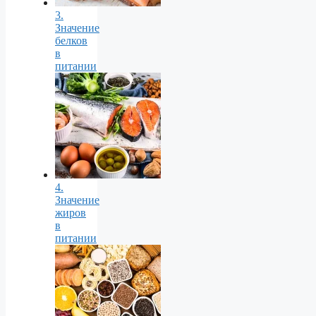
3.
Значение
белков
в
питании
4.
Значение
жиров
в
питании