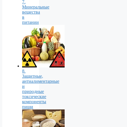
7.
Минеральные
вещества
в
питании
8.
Защитные,
антиалиментарные
и
природные
токсические
компоненты
пищи