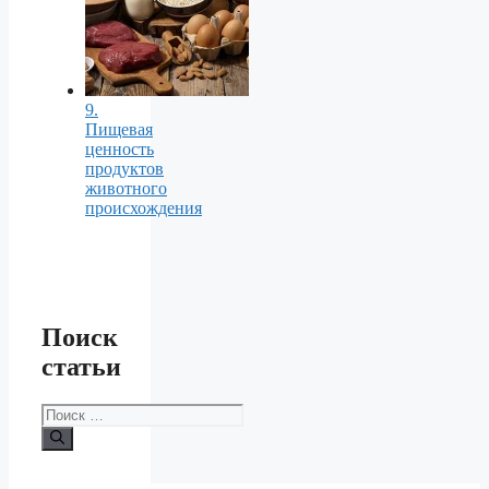
9.
Пищевая
ценность
продуктов
животного
происхождения
Поиск
статьи
Поиск: