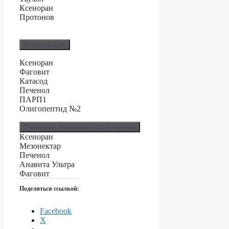
Ксеноран
Протонов
Детоксикация
Ксеноран
Фаговит
Катасод
Печенол
ПАРП1
Олигопептид №2
Очищение организма после наркоза
Ксеноран
Мезонектар
Печенол
Анавита Ультра
Фаговит
Поделиться ссылкой:
Facebook
X