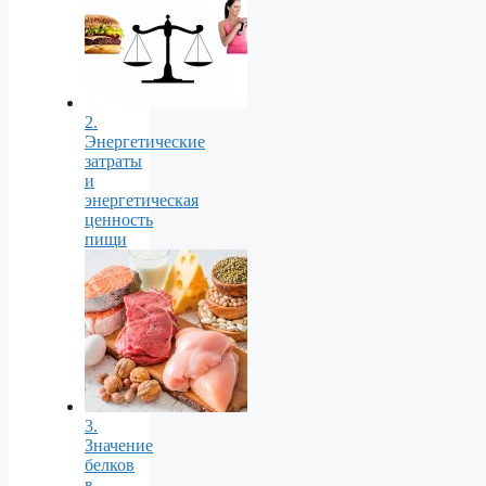
2.
Энергетические
затраты
и
энергетическая
ценность
пищи
3.
Значение
белков
в