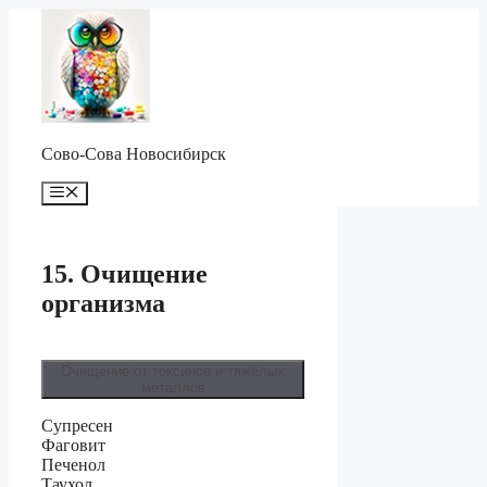
Перейти
к
содержимому
Сово-Сова Новосибирск
Меню
15. Очищение
организма
Очищение от токсинов и тяжёлых
металлов
Супресен
Фаговит
Печенол
Таухол