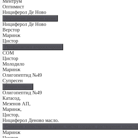
Ментрум
Оптимист
Нициферол Де Ново
Улучшение реологии крови
Нициферол Де Ново
Верстор
Маринж
Цистор
Профилактика атеросклероза
СОМ
Цистор
Молодило
Маринж
Олигопептид №49
Супресен
Атеросклероз
Олигопептид №49
Катасод,
Мезенов АП,
Маринж,
Цистор,
Нициферол Деново масло.
Снижение холестерина в крови, чистка сосудов; растворение холест
Маринж
Цистор