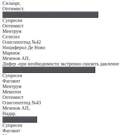
Силаорг,
Оптимист.
Повышенное артериальное давление, гипертония
Супресен
Оптимист
Ментрум
Селесил
Олигопептид №42
Нициферол Де Ново
Маринж
Мезенов АП,
Дифер -при необходимости экстренно снизить давление
Пониженное артериальное давление, гипотония
Супресен
Фаговит
Ментрум
Мемотен
Оптимист
Олигопептид №43
Мезенов АП,
Надар.
Аритмии сердца
Супресен
Фаговит