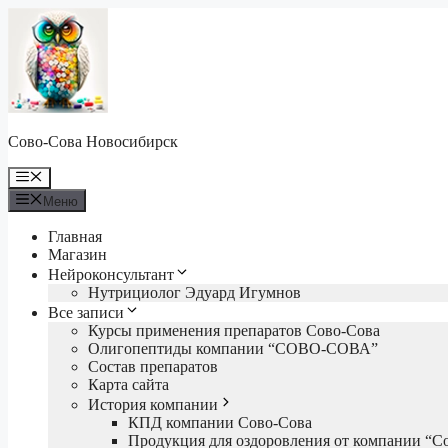
Перейти
к
содержимому
Сово-Сова Новосибирск
Меню
Меню
Главная
Магазин
Нейроконсультант
Нутрициолог Эдуард Игумнов
Все записи
Курсы применения препаратов Сово-Сова
Олигопептиды компании “СОВО-СОВА”
Состав препаратов
Карта сайта
История компании
КПД компании Сово-Сова
Продукция для оздоровления от компании “С