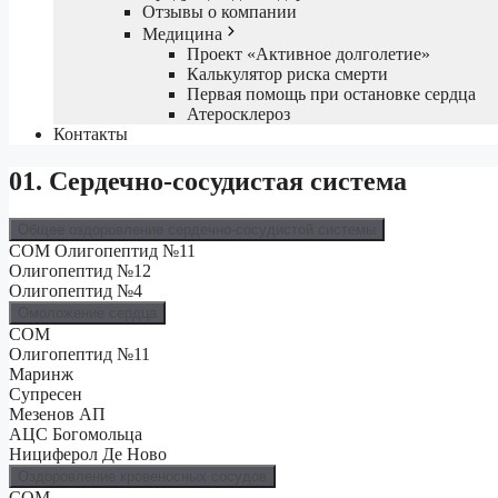
Отзывы о компании
Медицина
Проект «Активное долголетие»
Калькулятор риска смерти
Первая помощь при остановке сердца
Атеросклероз
Контакты
01. Сердечно-сосудистая система
Общее оздоровление сердечно-сосудистой системы
СОМ Олигопептид №11
Олигопептид №12
Олигопептид №4
Омоложение сердца
СОМ
Олигопептид №11
Маринж
Супресен
Мезенов АП
АЦС Богомольца
Нициферол Де Ново
Оздоровление кровеносных сосудов
СОМ