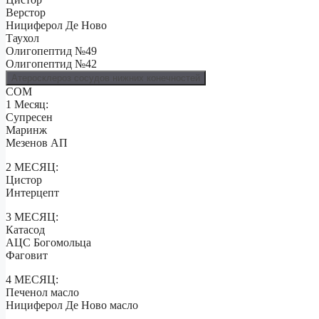
Верстор
Нициферол Де Ново
Таухол
Олигопептид №49
Олигопептид №42
Атеросклероз сосудов нижних конечностей
СОМ
1 Месяц:
Супресен
Маринж
Мезенов АП
2 МЕСЯЦ:
Цистор
Интерцепт
3 МЕСЯЦ:
Катасод
АЦС Богомольца
Фаговит
4 МЕСЯЦ:
Печенол масло
Нициферол Де Ново масло