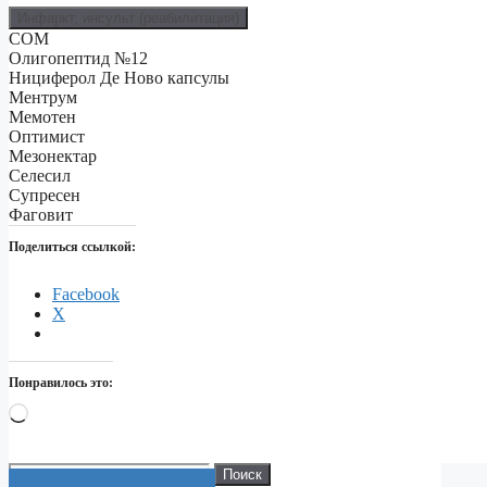
Инфаркт, инсульт (реабилитация)
СОМ
Олигопептид №12
Нициферол Де Ново капсулы
Ментрум
Мемотен
Оптимист
Мезонектар
Селесил
Супресен
Фаговит
Поделиться ссылкой:
Facebook
X
Понравилось это:
Загрузка…
Искать:
Поиск