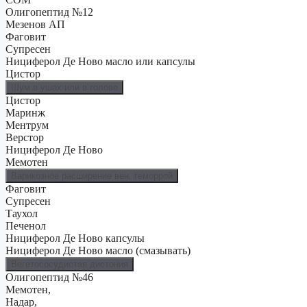
Олигопептид №12
Мезенов АП
Фаговит
Супресен
Нициферол Де Ново масло или капсулы
Цистор
Шум в ушах или в голове
Цистор
Маринж
Ментрум
Верстор
Нициферол Де Ново
Мемотен
Варикозное расширение вен, геморрой
Фаговит
Супресен
Таухол
Печенол
Нициферол Де Ново капсулы
Нициферол Де Ново масло (смазывать)
Вегетососудистая дистония
Олигопептид №46
Мемотен,
Надар,