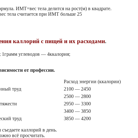
мула. ИМТ=вес тела делится на рост(м) в квадрате.
вес тела считается при ИМТ больше 25
ления каллорий с пищей и их расходами
.
; 1грамм углеводов — 4ккалория;
висимости от профессии.
Расход энергии (ккалории)
нный труд
2100 — 2450
2500 — 2800
 тяжести
2950 — 3300
3400 — 3850
ский труд
3850 — 4200
 съедаете каллорий в день.
можно всё просчитать.