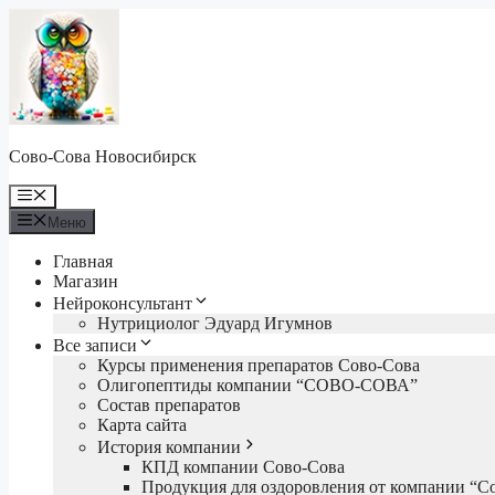
Перейти
к
содержимому
Сово-Сова Новосибирск
Меню
Меню
Главная
Магазин
Нейроконсультант
Нутрициолог Эдуард Игумнов
Все записи
Курсы применения препаратов Сово-Сова
Олигопептиды компании “СОВО-СОВА”
Состав препаратов
Карта сайта
История компании
КПД компании Сово-Сова
Продукция для оздоровления от компании “С