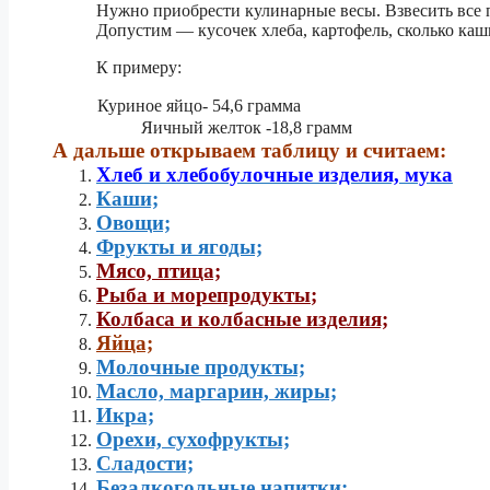
Нужно приобрести кулинарные весы. Взвесить все 
Допустим — кусочек хлеба, картофель, сколько каши 
К примеру:
Куриное яйцо- 54,6 грамма
Яичный желток -18,8 грамм
А дальше открываем таблицу и считаем:
Хлеб и хлебобулочные изделия, мука
Каши;
Овощи;
Фрукты и ягоды;
Мясо, птица;
Рыба и морепродукты
;
Колбаса и колбасные изделия;
Яйца;
Молочные продукты;
Масло, маргарин, жиры;
Икра;
Орехи, сухофрукты;
Сладости;
Безалкогольные напитки;