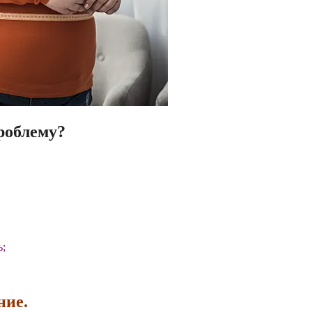
роблему?
ь;
ние.