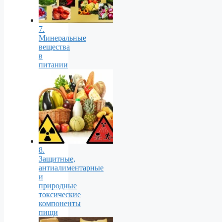
7.
Минеральные
вещества
в
питании
8.
Защитные,
антиалиментарные
и
природные
токсические
компоненты
пищи