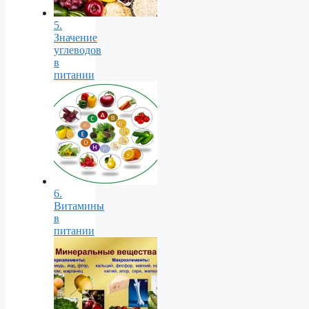
5.
Значение
углеводов
в
питании
6.
Витамины
в
питании